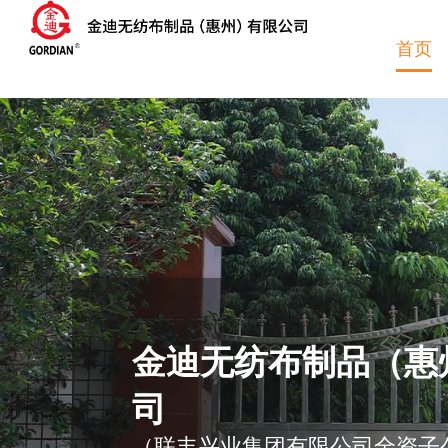
跳
至
首页
内
容
金迪无纺布制品（惠
司
（联丰兴业集团有限公司全资子